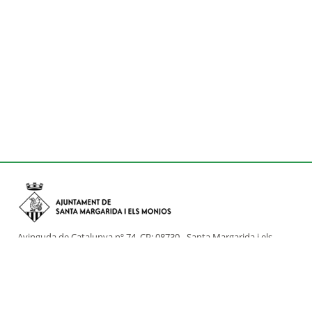
Avinguda de Catalunya nº 74, CP: 08730 - Santa Margarida i els
Monjos (Barcelona)
Tel: (+34) 93 898 02 11 - a/e:
info@smmonjos.cat