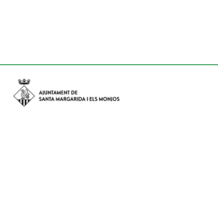
Avinguda de Catalunya nº 74, CP: 08730 - Santa Margarida i els
Monjos (Barcelona)
Tel: (+34) 93 898 02 11 - a/e:
info@smmonjos.cat
Mapa del web
Accessibilitat
Protecció de dades