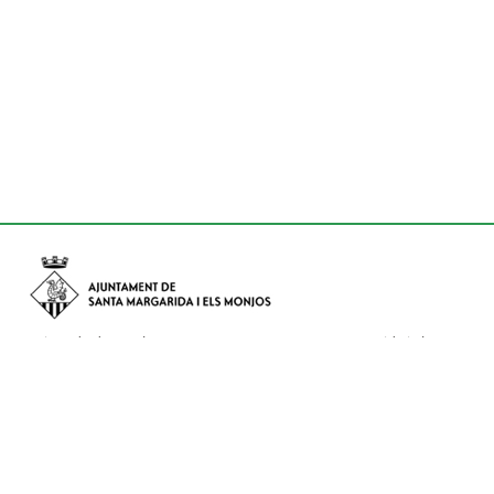
Avinguda de Catalunya nº 74, CP: 08730 - Santa Margarida i els
Monjos (Barcelona)
Tel: (+34) 93 898 02 11 - a/e:
info@smmonjos.cat
Mapa del web