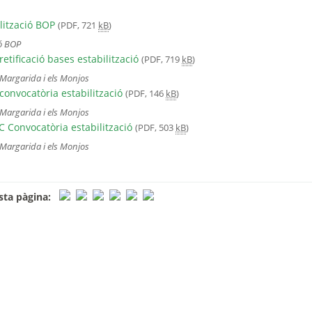
lització BOP
(PDF, 721
kB
)
ió BOP
etificació bases estabilització
(PDF, 719
kB
)
Margarida i els Monjos
onvocatòria estabilització
(PDF, 146
kB
)
Margarida i els Monjos
 Convocatòria estabilització
(PDF, 503
kB
)
Margarida i els Monjos
ta pàgina: