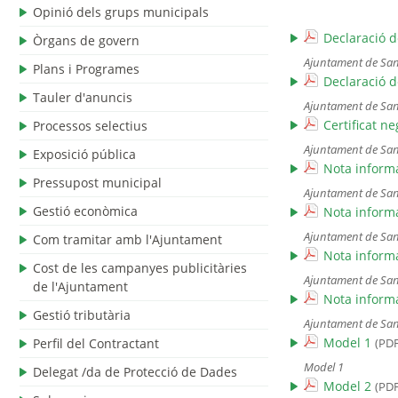
Opinió dels grups municipals
Declaració d
Òrgans de govern
Ajuntament de San
Plans i Programes
Declaració d
Tauler d'anuncis
Ajuntament de San
Certificat n
Processos selectius
Ajuntament de San
Exposició pública
Nota informa
Pressupost municipal
Ajuntament de San
Gestió econòmica
Nota informa
Ajuntament de San
Com tramitar amb l'Ajuntament
Nota informa
Cost de les campanyes publicitàries
Ajuntament de San
de l'Ajuntament
Nota informa
Gestió tributària
Ajuntament de San
Model 1
Perfil del Contractant
(PDF
Model 1
Delegat /da de Protecció de Dades
Model 2
(PDF