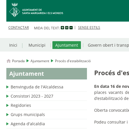
CONTACTAR
SENSE ESTILS
MIDA DEL TEXT:
Inici
Municipi
Ajuntament
Govern obert i trans
Portada
Ajuntament
Procés d'estabilització
Procés d'es
Ajuntament
En data 16 de no
Benvinguda de l'Alcaldessa
places vacants de
Consistori 2023 - 2027
d’estabilització d
Regidories
Oberta convocatòri
Grups municipals
Podeu consultar i 
Agenda d'alcaldia