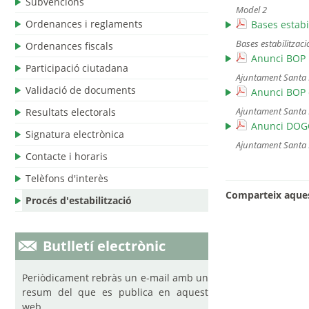
Subvencions
Model 2
Ordenances i reglaments
Bases estabi
Bases estabilitzac
Ordenances fiscals
Anunci BOP r
Participació ciutadana
Ajuntament Santa 
Validació de documents
Anunci BOP c
Ajuntament Santa 
Resultats electorals
Anunci DOGC
Signatura electrònica
Ajuntament Santa 
Contacte i horaris
Telèfons d'interès
Comparteix aques
Procés d'estabilització
Butlletí electrònic
Periòdicament rebràs un e-mail amb un
resum del que es publica en aquest
web.