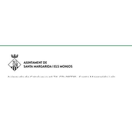
Avinguda de Catalunya nº 74, CP: 08730 - Santa Margarida i els
Monjos (Barcelona)
Tel: (+34) 93 898 02 11 - a/e:
info@smmonjos.cat
Mapa del web
Accessibilitat