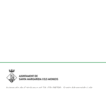
Avinguda de Catalunya nº 74, CP: 08730 - Santa Margarida i els
Monjos (Barcelona)
Tel: (+34) 93 898 02 11 - a/e:
info@smmonjos.cat