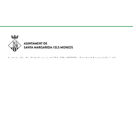
Avinguda de Catalunya nº 74, CP: 08730 - Santa Margarida i els
Monjos (Barcelona)
Tel: (+34) 93 898 02 11 - a/e:
info@smmonjos.cat
Mapa del web
Accessibilitat
Protecció de dades
Avís legal
Crèdits