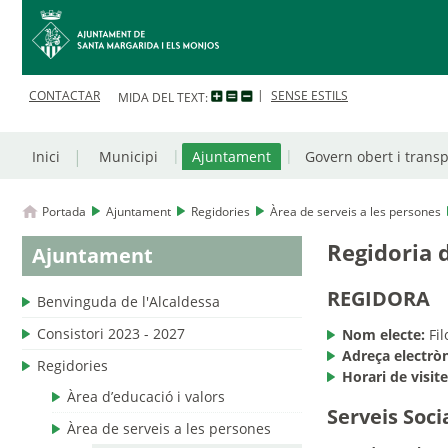
CONTACTAR
SENSE ESTILS
MIDA DEL TEXT:
Inici
Municipi
Ajuntament
Govern obert i trans
Portada
Ajuntament
Regidories
Àrea de serveis a les persones
Regidoria 
Ajuntament
REGIDORA
Benvinguda de l'Alcaldessa
Consistori 2023 - 2027
Nom electe:
Fil
Adreça electròn
Regidories
Horari de visite
Àrea d’educació i valors
Serveis Soci
Àrea de serveis a les persones