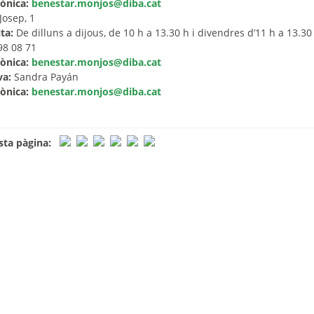
ònica:
benestar.monjos@diba.cat
 Josep, 1
ta:
De dilluns a dijous, de 10 h a 13.30 h i divendres d’11 h a 13.30
98 08 71
ònica:
benestar.monjos@diba.cat
va:
Sandra Payán
ònica:
benestar.monjos@diba.cat
ta pàgina: