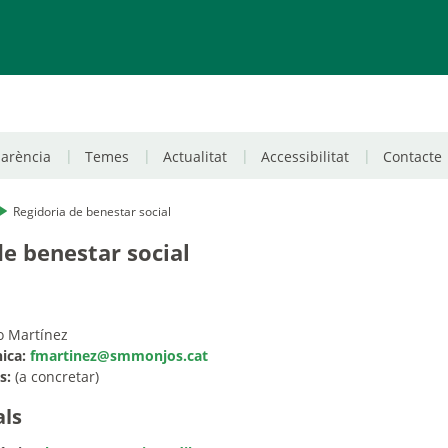
parència
Temes
Actualitat
Accessibilitat
Contacte
Regidoria de benestar social
de benestar social
o Martínez
ica:
fmartinez@smmonjos.cat
s:
(a concretar)
als