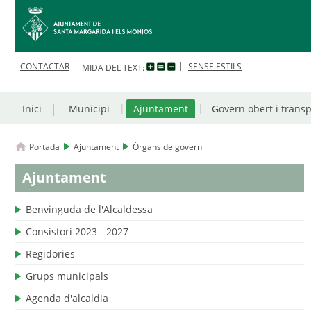
CONTACTAR
SENSE ESTILS
MIDA DEL TEXT:
Inici
Municipi
Ajuntament
Govern obert i trans
Portada
Ajuntament
Òrgans de govern
Ajuntament
Benvinguda de l'Alcaldessa
Consistori 2023 - 2027
Regidories
Grups municipals
Agenda d'alcaldia