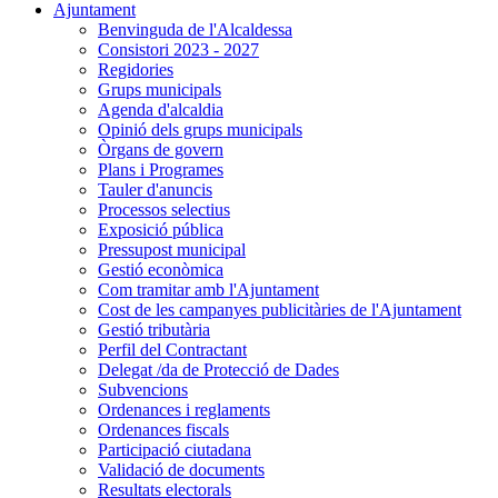
Ajuntament
Benvinguda de l'Alcaldessa
Consistori 2023 - 2027
Regidories
Grups municipals
Agenda d'alcaldia
Opinió dels grups municipals
Òrgans de govern
Plans i Programes
Tauler d'anuncis
Processos selectius
Exposició pública
Pressupost municipal
Gestió econòmica
Com tramitar amb l'Ajuntament
Cost de les campanyes publicitàries de l'Ajuntament
Gestió tributària
Perfil del Contractant
Delegat /da de Protecció de Dades
Subvencions
Ordenances i reglaments
Ordenances fiscals
Participació ciutadana
Validació de documents
Resultats electorals