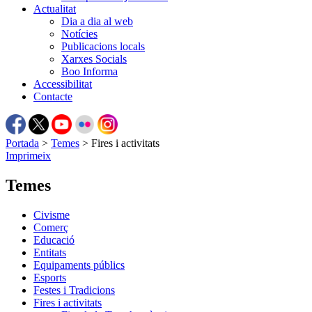
Actualitat
Dia a dia al web
Notícies
Publicacions locals
Xarxes Socials
Boo Informa
Accessibilitat
Contacte
Portada
>
Temes
>
Fires i activitats
Imprimeix
Temes
Civisme
Comerç
Educació
Entitats
Equipaments públics
Esports
Festes i Tradicions
Fires i activitats