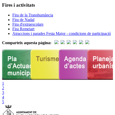
Fires i activitats
Fira de la Transhumància
Fira de Nadal
Fira d'extraescolars
Fira Remeiart
Atraccions i parades Festa Major - condicions de participació
Comparteix aquesta pàgina:
1
2
3
4
5