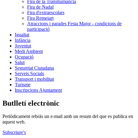
Fira de la Transhumància
Fira de Nadal
Fira d'extraescolars
Fira Remeiart
Atraccions i parades Festa Major - condicions de
participació
Igualtat
Infància
Joventut
Medi Ambient
Ocupació
Salut
Seguretat Ciutadana
Serveis Socials
Transport i mobilitat
Turisme
Inscripcions Ajuntament
Butlletí electrònic
Periòdicament rebràs un e-mail amb un resum del que es publica en
aquest web.
Subscriure's