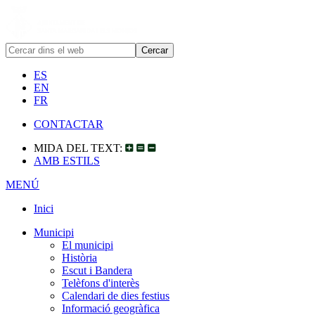
ES
EN
FR
CONTACTAR
MIDA DEL TEXT:
AMB ESTILS
MENÚ
Inici
Municipi
El municipi
Història
Escut i Bandera
Telèfons d'interès
Calendari de dies festius
Informació geogràfica