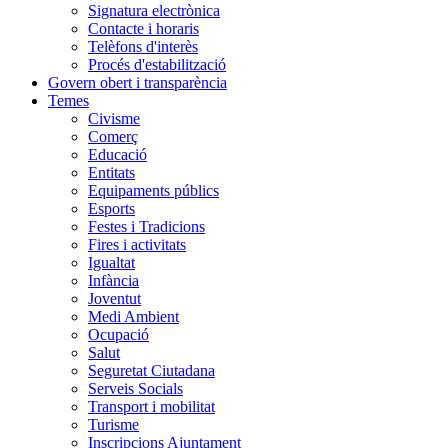
Signatura electrònica
Contacte i horaris
Telèfons d'interès
Procés d'estabilització
Govern obert i transparència
Temes
Civisme
Comerç
Educació
Entitats
Equipaments públics
Esports
Festes i Tradicions
Fires i activitats
Igualtat
Infància
Joventut
Medi Ambient
Ocupació
Salut
Seguretat Ciutadana
Serveis Socials
Transport i mobilitat
Turisme
Inscripcions Ajuntament