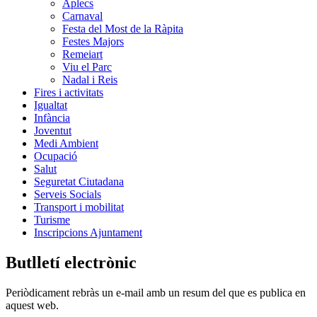
Aplecs
Carnaval
Festa del Most de la Ràpita
Festes Majors
Remeiart
Viu el Parc
Nadal i Reis
Fires i activitats
Igualtat
Infància
Joventut
Medi Ambient
Ocupació
Salut
Seguretat Ciutadana
Serveis Socials
Transport i mobilitat
Turisme
Inscripcions Ajuntament
Butlletí electrònic
Periòdicament rebràs un e-mail amb un resum del que es publica en
aquest web.