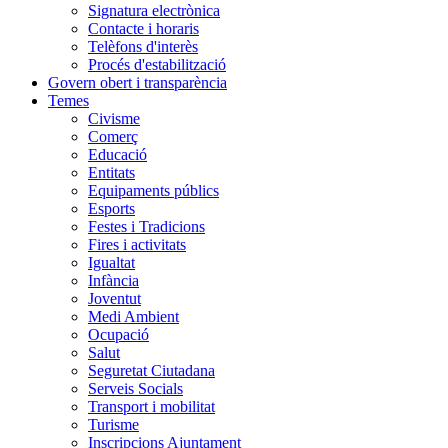
Signatura electrònica
Contacte i horaris
Telèfons d'interès
Procés d'estabilització
Govern obert i transparència
Temes
Civisme
Comerç
Educació
Entitats
Equipaments públics
Esports
Festes i Tradicions
Fires i activitats
Igualtat
Infància
Joventut
Medi Ambient
Ocupació
Salut
Seguretat Ciutadana
Serveis Socials
Transport i mobilitat
Turisme
Inscripcions Ajuntament