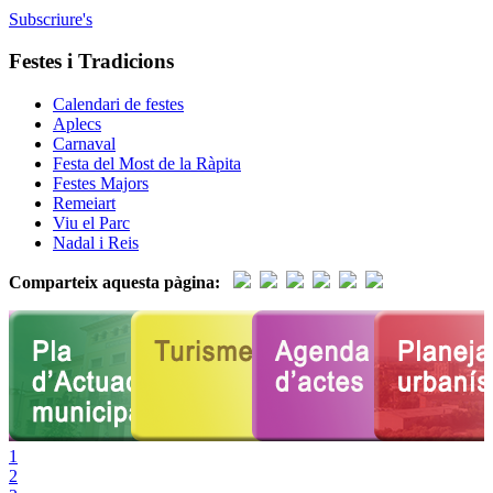
Subscriure's
Festes i Tradicions
Calendari de festes
Aplecs
Carnaval
Festa del Most de la Ràpita
Festes Majors
Remeiart
Viu el Parc
Nadal i Reis
Comparteix aquesta pàgina:
1
2