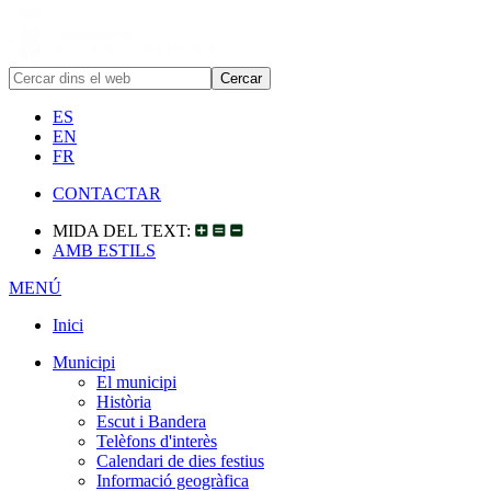
ES
EN
FR
CONTACTAR
MIDA DEL TEXT:
AMB ESTILS
MENÚ
Inici
Municipi
El municipi
Història
Escut i Bandera
Telèfons d'interès
Calendari de dies festius
Informació geogràfica