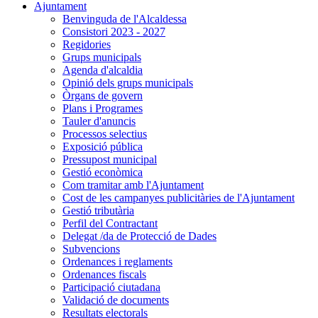
Ajuntament
Benvinguda de l'Alcaldessa
Consistori 2023 - 2027
Regidories
Grups municipals
Agenda d'alcaldia
Opinió dels grups municipals
Òrgans de govern
Plans i Programes
Tauler d'anuncis
Processos selectius
Exposició pública
Pressupost municipal
Gestió econòmica
Com tramitar amb l'Ajuntament
Cost de les campanyes publicitàries de l'Ajuntament
Gestió tributària
Perfil del Contractant
Delegat /da de Protecció de Dades
Subvencions
Ordenances i reglaments
Ordenances fiscals
Participació ciutadana
Validació de documents
Resultats electorals