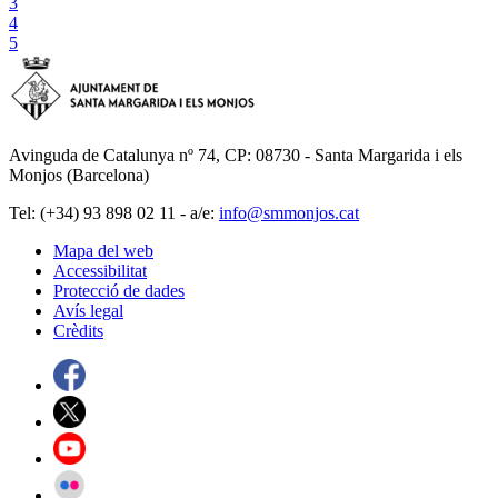
3
4
5
Avinguda de Catalunya nº 74, CP: 08730 - Santa Margarida i els
Monjos (Barcelona)
Tel: (+34) 93 898 02 11 - a/e:
info@smmonjos.cat
Mapa del web
Accessibilitat
Protecció de dades
Avís legal
Crèdits