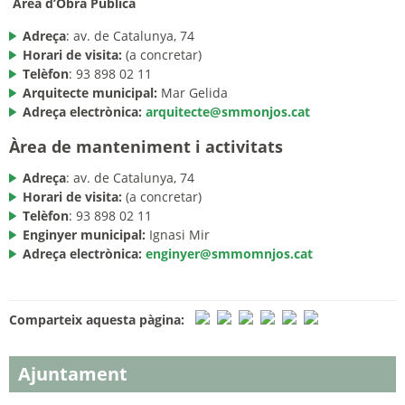
Àrea d’Obra Pública
Adreça
: av. de Catalunya, 74
Horari de visita:
(a concretar)
Telèfon
: 93 898 02 11
Arquitecte municipal:
Mar Gelida
Adreça electrònica:
arquitecte@smmonjos.cat
Àrea de manteniment i activitats
Adreça
: av. de Catalunya, 74
Horari de visita:
(a concretar)
Telèfon
: 93 898 02 11
Enginyer municipal:
Ignasi Mir
Adreça electrònica:
enginyer@smmomnjos.cat
Comparteix aquesta pàgina:
Ajuntament