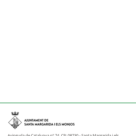
Avinguda de Catalunya nº 74, CP: 08730 - Santa Margarida i els