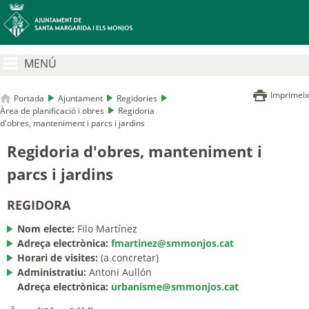
MENÚ
Imprimeix
Portada
Ajuntament
Regidories
Àrea de planificació i obres
Regidoria
d'obres, manteniment i parcs i jardins
Regidoria d'obres, manteniment i
parcs i jardins
REGIDORA
Nom electe:
Filo Martínez
Adreça electrònica:
fmartinez@smmonjos.cat
Horari de visites:
(a concretar)
Administratiu:
Antoni Aullón
Adreça electrònica:
urbanisme@smmonjos.cat