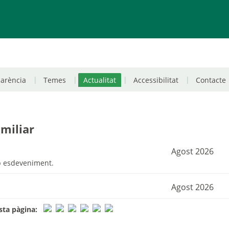
parència
Temes
Actualitat
Accessibilitat
Contacte
amiliar
Agost 2026
p esdeveniment.
Agost 2026
ta pàgina: