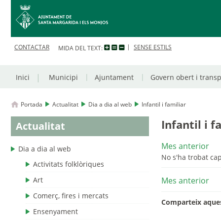
CONTACTAR
SENSE ESTILS
MIDA DEL TEXT:
Inici
Municipi
Ajuntament
Govern obert i trans
Portada
Actualitat
Dia a dia al web
Infantil i familiar
Infantil i f
Actualitat
Mes anterior
Dia a dia al web
No s'ha trobat ca
Activitats folklòriques
Art
Mes anterior
Comerç, fires i mercats
Comparteix aques
Ensenyament