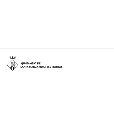
Avinguda de Catalunya nº 74, CP: 08730 - Santa Margarida i els
Monjos (Barcelona)
Tel: (+34) 93 898 02 11 - a/e:
info@smmonjos.cat
Mapa del web