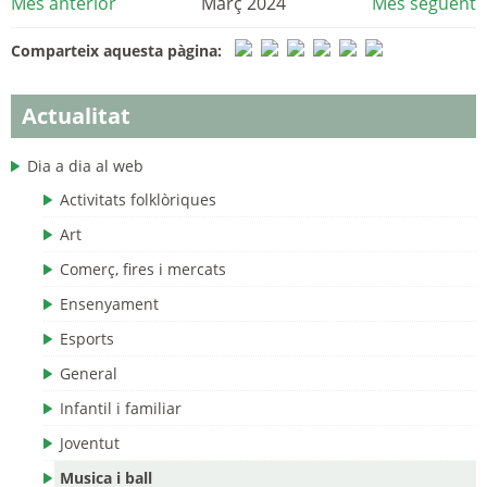
Mes anterior
Març 2024
Mes següent
Comparteix aquesta pàgina:
Actualitat
Dia a dia al web
Activitats folklòriques
Art
Comerç, fires i mercats
Ensenyament
Esports
General
Infantil i familiar
Joventut
Musica i ball