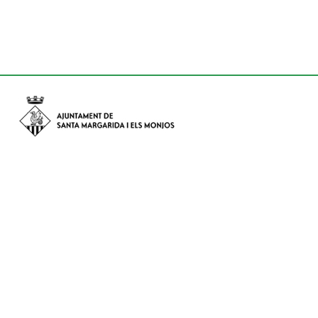
Avinguda de Catalunya nº 74, CP: 08730 - Santa Margarida i els
Monjos (Barcelona)
Tel: (+34) 93 898 02 11 - a/e:
info@smmonjos.cat
Mapa del web
Accessibilitat
Protecció de dades
Avís legal