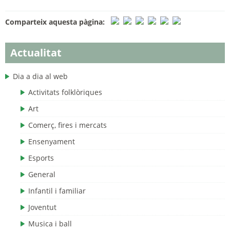
Comparteix aquesta pàgina:
Actualitat
Dia a dia al web
Activitats folklòriques
Art
Comerç, fires i mercats
Ensenyament
Esports
General
Infantil i familiar
Joventut
Musica i ball