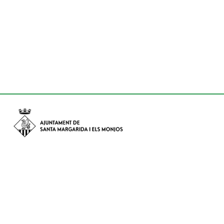
Avinguda de Catalunya nº 74, CP: 08730 - Santa Margarida i els
Monjos (Barcelona)
Tel: (+34) 93 898 02 11 - a/e:
info@smmonjos.cat
Mapa del web