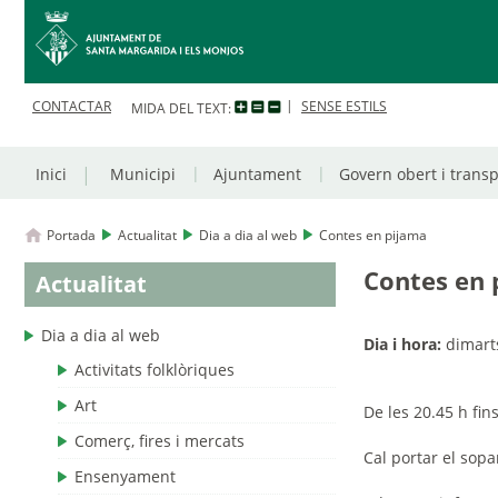
CONTACTAR
SENSE ESTILS
MIDA DEL TEXT:
Inici
Municipi
Ajuntament
Govern obert i trans
Portada
Actualitat
Dia a dia al web
Contes en pijama
Contes en 
Actualitat
Dia a dia al web
Dia i hora:
dimarts
Activitats folklòriques
Art
De les 20.45 h fins
Comerç, fires i mercats
Cal
portar el sopa
Ensenyament