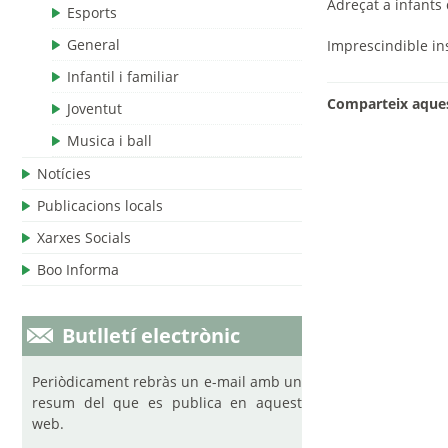
Adreçat a infants
Esports
General
Imprescindible
i
n
Infantil i familiar
Comparteix aques
Joventut
Musica i ball
Notícies
Publicacions locals
Xarxes Socials
Boo Informa
Butlletí electrònic
Periòdicament rebràs un e-mail amb un
resum del que es publica en aquest
web.