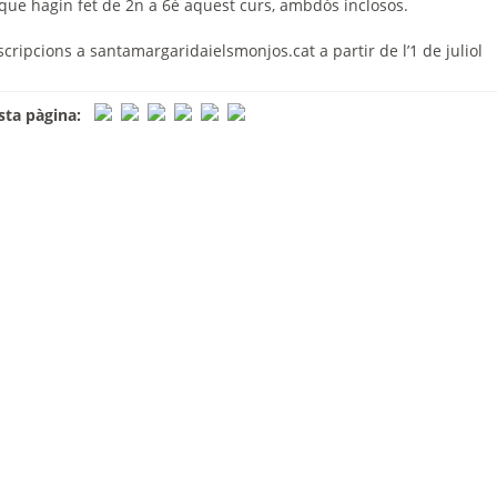
que hagin fet de 2n a 6è aquest curs
, ambdós inclosos.
scripcions a santamargaridaielsmonjos.cat a partir de l’1 de juliol
ta pàgina: