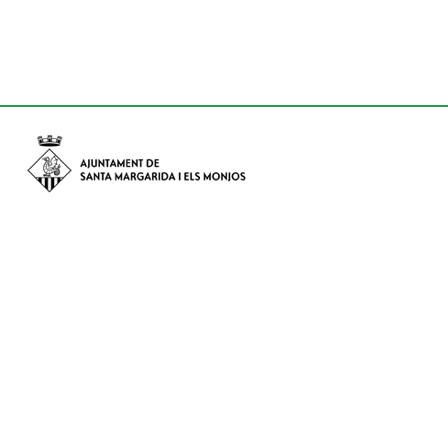
Avinguda de Catalunya nº 74, CP: 08730 - Santa Margarida i els
Monjos (Barcelona)
Tel: (+34) 93 898 02 11 - a/e:
info@smmonjos.cat
Mapa del web
Accessibilitat
Protecció de dades
Avís legal