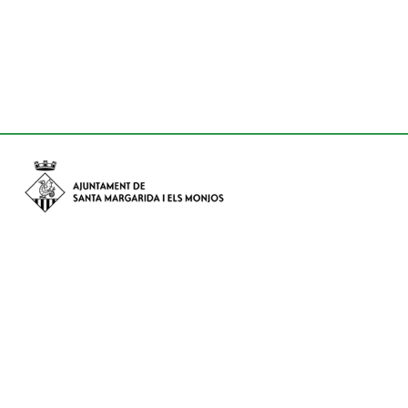
Avinguda de Catalunya nº 74, CP: 08730 - Santa Margarida i els
Monjos (Barcelona)
Tel: (+34) 93 898 02 11 - a/e:
info@smmonjos.cat
Mapa del web
Accessibilitat
Protecció de dades