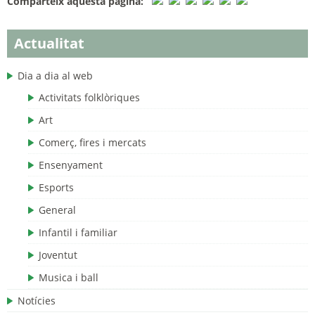
Comparteix aquesta pàgina:
Actualitat
Dia a dia al web
Activitats folklòriques
Art
Comerç, fires i mercats
Ensenyament
Esports
General
Infantil i familiar
Joventut
Musica i ball
Notícies