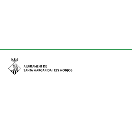
Avinguda de Catalunya nº 74, CP: 08730 - Santa Margarida i els
Monjos (Barcelona)
Tel: (+34) 93 898 02 11 - a/e:
info@smmonjos.cat
Mapa del web
Accessibilitat