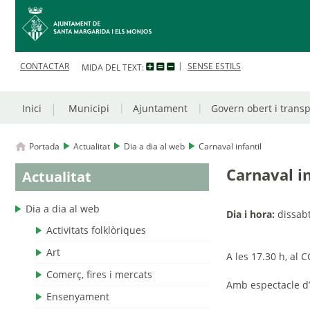
CONTACTAR
SENSE ESTILS
MIDA DEL TEXT:
Inici
Municipi
Ajuntament
Govern obert i trans
Portada
Actualitat
Dia a dia al web
Carnaval infantil
Carnaval in
Actualitat
Dia a dia al web
Dia i hora:
dissabt
Activitats folklòriques
Art
A les 17.30 h, al 
Comerç, fires i mercats
Amb espectacle d’
Ensenyament