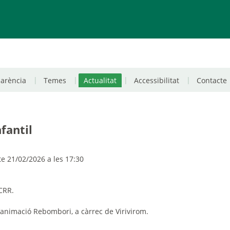
parència
Temes
Actualitat
Accessibilitat
Contacte
fantil
e 21/02/2026 a les 17:30
CCRR.
animació Rebombori, a càrrec de Virivirom.