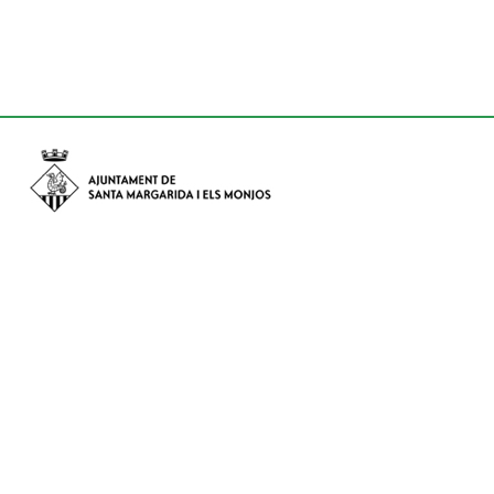
Avinguda de Catalunya nº 74, CP: 08730 - Santa Margarida i els
Monjos (Barcelona)
Tel: (+34) 93 898 02 11 - a/e:
info@smmonjos.cat
Mapa del web
Accessibilitat
Protecció de dades
Avís legal