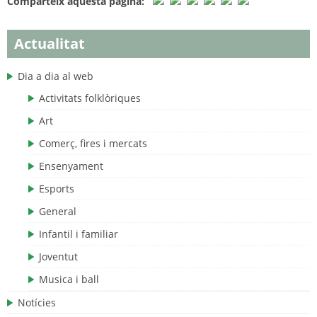
Comparteix aquesta pàgina:
Actualitat
Dia a dia al web
Activitats folklòriques
Art
Comerç, fires i mercats
Ensenyament
Esports
General
Infantil i familiar
Joventut
Musica i ball
Notícies