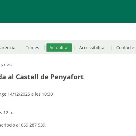
parència
Temes
Actualitat
Accessibilitat
Contacte
enyafort
da al Castell de Penyafort
e 14/12/2025 a les 10:30
es 12 h
.
cripció al 669 287 539.