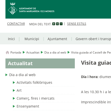
CONTACTAR
SENSE ESTILS
MIDA DEL TEXT:
Inici
Municipi
Ajuntament
Govern obert i trans
Portada
Actualitat
Dia a dia al web
Visita guiada al Castell de P
Visita guia
Actualitat
Dia a dia al web
Dia i hora:
diumeng
Activitats folklòriques
Art
A les 10.30 h i a l
Comerç, fires i mercats
Imprescindible ins
Ensenyament