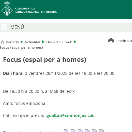
MENÚ
Imprimeix
Portada
Actualitat
Dia a dia al web
Focus (espai per a homes)
Focus (espai per a homes)
Dia i hora:
divendres 28/11/2025 de les 18:30 a les 20:30
De 18.30 h a 20.30 h, a
l Moli del Foix
Amb:
focus emocional.
Cal i
nscripció prèvia:
igualtat@smmonjos.cat
.