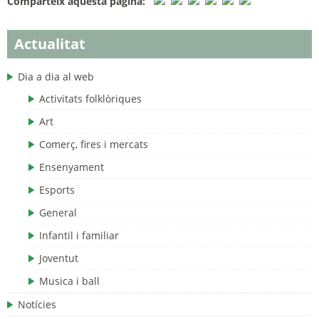
Comparteix aquesta pàgina:
Actualitat
Dia a dia al web
Activitats folklòriques
Art
Comerç, fires i mercats
Ensenyament
Esports
General
Infantil i familiar
Joventut
Musica i ball
Notícies