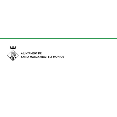
Avinguda de Catalunya nº 74, CP: 08730 - Santa Margarida i els
Monjos (Barcelona)
Tel: (+34) 93 898 02 11 - a/e:
info@smmonjos.cat
Mapa del web
Accessibilitat
Protecció de dades