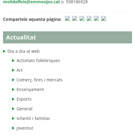
molidelfoix@smmonjos.cat
o 938186928
Comparteix aquesta pàgina:
Actualitat
Dia a dia al web
Activitats folklòriques
Art
Comerç, fires i mercats
Ensenyament
Esports
General
Infantil i familiar
Joventut