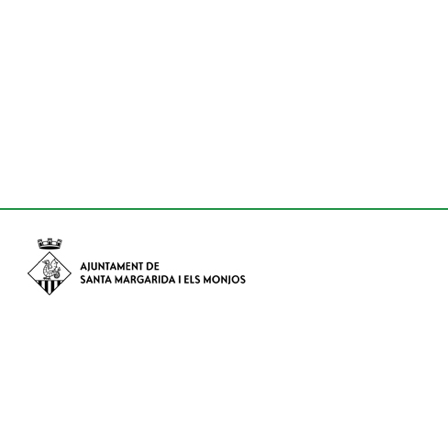
Avinguda de Catalunya nº 74, CP: 08730 - Santa Margarida i els
Monjos (Barcelona)
Tel: (+34) 93 898 02 11 - a/e:
info@smmonjos.cat