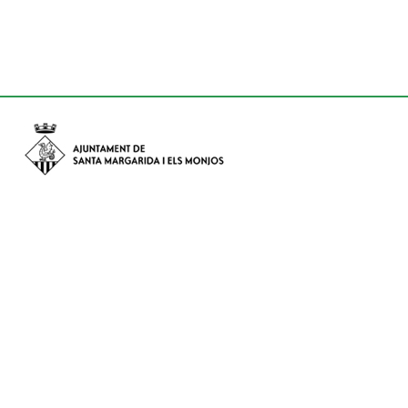
Avinguda de Catalunya nº 74, CP: 08730 - Santa Margarida i els
Monjos (Barcelona)
Tel: (+34) 93 898 02 11 - a/e:
info@smmonjos.cat
Mapa del web
Accessibilitat
Protecció de dades
Avís legal