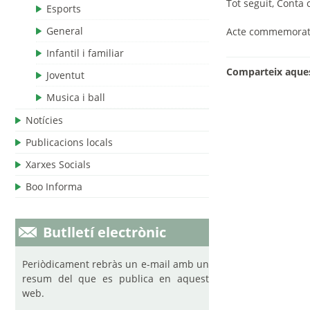
Tot segu
it,
Conta 
Esports
General
Acte commemoratiu
Infantil i familiar
Comparteix aques
Joventut
Musica i ball
Notícies
Publicacions locals
Xarxes Socials
Boo Informa
Butlletí electrònic
Periòdicament rebràs un e-mail amb un
resum del que es publica en aquest
web.