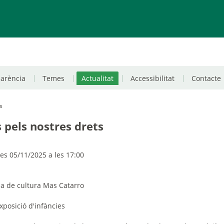
parència
Temes
Actualitat
Accessibilitat
Contacte
s
 pels nostres drets
s 05/11/2025 a les 17:00
asa de
c
ultura Mas Catarro
xposició d'infàncies