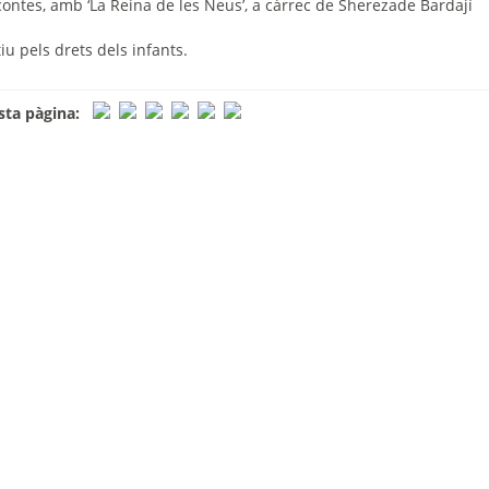
contes
, amb ‘La Reina de les Neus’,
a càrrec de
Sherezade
Bardají
 pels drets dels infants.
ta pàgina: