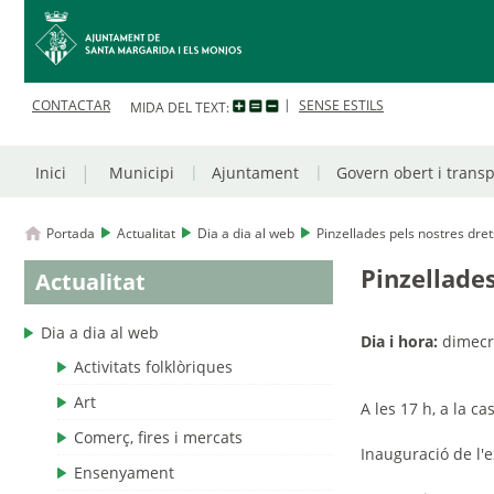
CONTACTAR
SENSE ESTILS
MIDA DEL TEXT:
Inici
Municipi
Ajuntament
Govern obert i trans
Portada
Actualitat
Dia a dia al web
Pinzellades pels nostres dret
Pinzellades
Actualitat
Dia a dia al web
Dia i hora:
dimecre
Activitats folklòriques
Art
A les 17 h, a la c
Comerç, fires i mercats
I
nauguració de l'e
Ensenyament