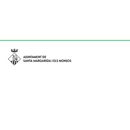
Avinguda de Catalunya nº 74, CP: 08730 - Santa Margarida i els
Monjos (Barcelona)
Tel: (+34) 93 898 02 11 - a/e:
info@smmonjos.cat
Mapa del web
Accessibilitat
Protecció de dades