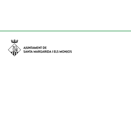
Avinguda de Catalunya nº 74, CP: 08730 - Santa Margarida i els
Monjos (Barcelona)
Tel: (+34) 93 898 02 11 - a/e:
info@smmonjos.cat
Mapa del web
Accessibilitat
Protecció de dades
Avís legal