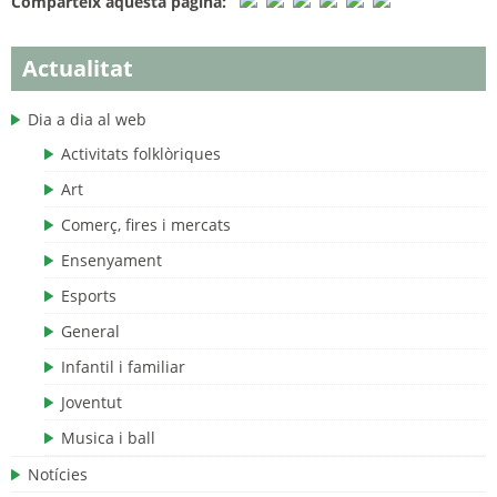
Comparteix aquesta pàgina:
Actualitat
Dia a dia al web
Activitats folklòriques
Art
Comerç, fires i mercats
Ensenyament
Esports
General
Infantil i familiar
Joventut
Musica i ball
Notícies