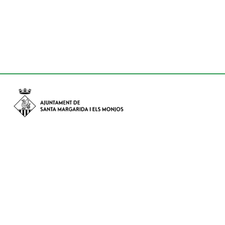
Avinguda de Catalunya nº 74, CP: 08730 - Santa Margarida i els
Monjos (Barcelona)
Tel: (+34) 93 898 02 11 - a/e:
info@smmonjos.cat
Mapa del web
Accessibilitat
Protecció de dades