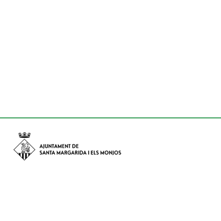
Avinguda de Catalunya nº 74, CP: 08730 - Santa Margarida i els
Monjos (Barcelona)
Tel: (+34) 93 898 02 11 - a/e:
info@smmonjos.cat