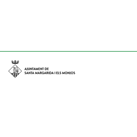
Avinguda de Catalunya nº 74, CP: 08730 - Santa Margarida i els
Monjos (Barcelona)
Tel: (+34) 93 898 02 11 - a/e:
info@smmonjos.cat
Mapa del web
Accessibilitat