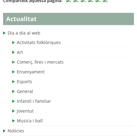
Comparteix aquesta pàgina:
Actualitat
Dia a dia al web
Activitats folklòriques
Art
Comerç, fires i mercats
Ensenyament
Esports
General
Infantil i familiar
Joventut
Musica i ball
Notícies