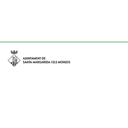
Avinguda de Catalunya nº 74, CP: 08730 - Santa Margarida i els
Monjos (Barcelona)
Tel: (+34) 93 898 02 11 - a/e:
info@smmonjos.cat
Mapa del web
Accessibilitat
Protecció de dades