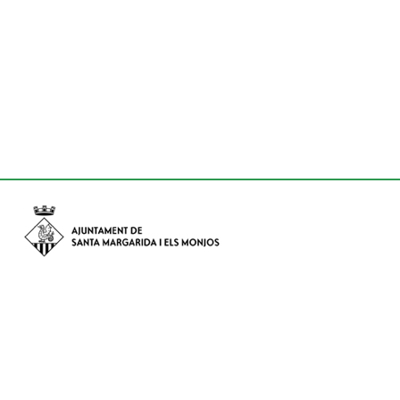
Avinguda de Catalunya nº 74, CP: 08730 - Santa Margarida i els
Monjos (Barcelona)
Tel: (+34) 93 898 02 11 - a/e:
info@smmonjos.cat
Mapa del web