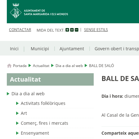
CONTACTAR
SENSE ESTILS
MIDA DEL TEXT:
Inici
Municipi
Ajuntament
Govern obert i trans
Portada
Actualitat
Dia a dia al web
BALL DE SALÓ
BALL DE S
Actualitat
Dia a dia al web
Dia i hora:
diumeng
Activitats folklòriques
Art
Al Casal de la Ge
Comerç, fires i mercats
Ensenyament
Comparteix aques