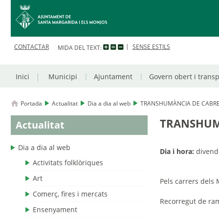
CONTACTAR
SENSE ESTILS
MIDA DEL TEXT:
Inici
Municipi
Ajuntament
Govern obert i trans
Portada
Actualitat
Dia a dia al web
TRANSHUMÀNCIA DE CABR
TRANSHUM
Actualitat
Dia a dia al web
Dia i hora:
divendr
Activitats folklòriques
Art
Pels carrers dels 
Comerç, fires i mercats
Recorregut de ram
Ensenyament