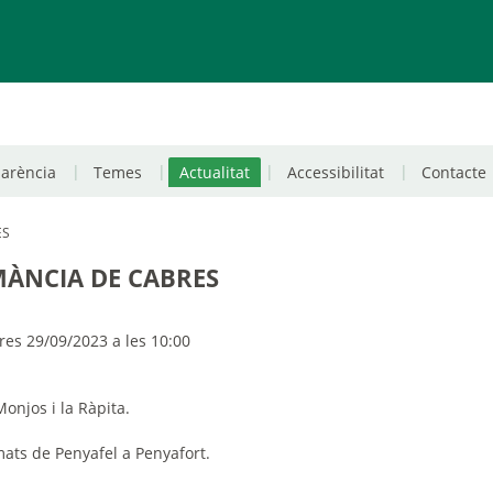
parència
Temes
Actualitat
Accessibilitat
Contacte
ES
ÀNCIA DE CABRES
es 29/09/2023 a les 10:00
Monjos i la Ràpita.
ats de Penyafel a Penyafort.