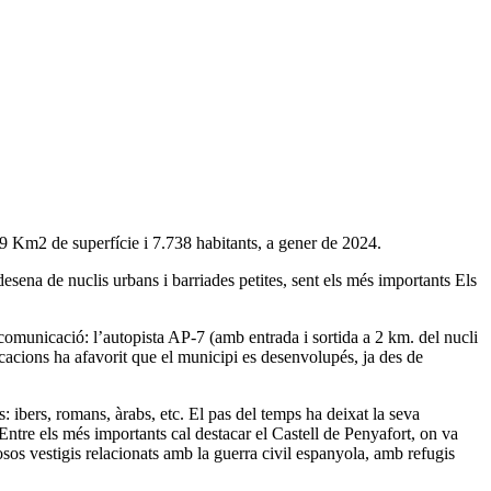
,39 Km2 de superfície i 7.738 habitants, a gener de 2024.
esena de nuclis urbans i barriades petites, sent els més importants Els
comunicació: l’autopista AP-7 (amb entrada i sortida a 2 km. del nucli
icacions ha afavorit que el municipi es desenvolupés, ja des de
: ibers, romans, àrabs, etc. El pas del temps ha deixat la seva
Entre els més importants cal destacar el Castell de Penyafort, on va
sos vestigis relacionats amb la guerra civil espanyola, amb refugis