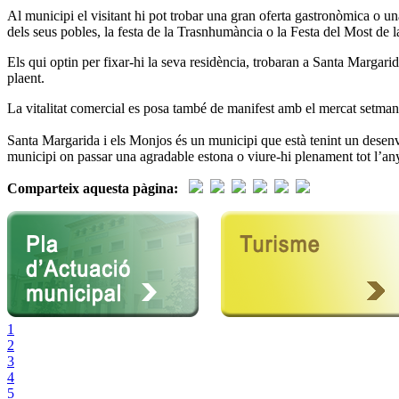
Al municipi el visitant hi pot trobar una gran oferta gastronòmica o una
dels seus pobles, la festa de la Trasnhumància o la Festa del Most de l
Els qui optin per fixar-hi la seva residència, trobaran a Santa Margar
plaent.
La vitalitat comercial es posa també de manifest amb el mercat setma
Santa Margarida i els Monjos és un municipi que està tenint un desenvo
municipi on passar una agradable estona o viure-hi plenament tot l’an
Comparteix aquesta pàgina:
1
2
3
4
5