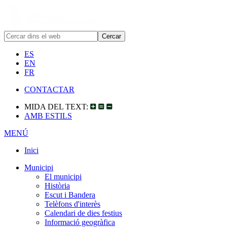
ES
EN
FR
CONTACTAR
MIDA DEL TEXT:
AMB ESTILS
MENÚ
Inici
Municipi
El municipi
Història
Escut i Bandera
Telèfons d'interès
Calendari de dies festius
Informació geogràfica