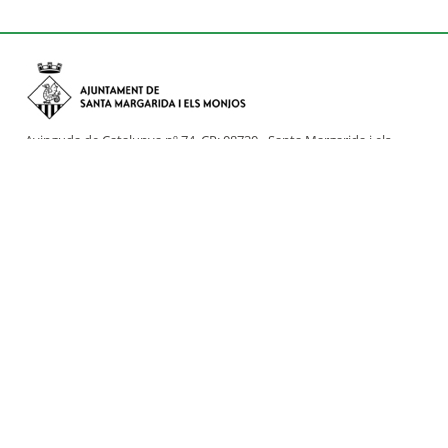
Avinguda de Catalunya nº 74, CP: 08730 - Santa Margarida i els
Monjos (Barcelona)
Tel: (+34) 93 898 02 11 - a/e:
info@smmonjos.cat
Mapa del web
Accessibilitat
Protecció de dades
Avís legal
Crèdits