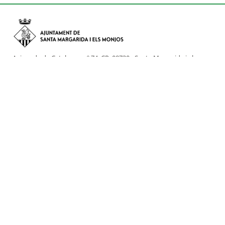
Avinguda de Catalunya nº 74, CP: 08730 - Santa Margarida i els
Monjos (Barcelona)
Tel: (+34) 93 898 02 11 - a/e:
info@smmonjos.cat
Mapa del web
Accessibilitat
Protecció de dades
Avís legal
Crèdits