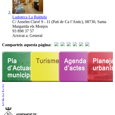
Ludoteca La Baldufa
C/ Anselm Clavé 9 - 11 (Pati de Ca l’Antic)
,
08730
,
Santa
Margarida els Monjos
93 898 37 57
Arxivat a: General
Comparteix aquesta pàgina:
1
2
3
4
5