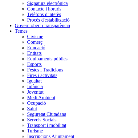
Signatura electrònica
Contacte i horaris
Telèfons d'interès
Procés d'estabilització
Govern obert i transparència
Temes
Civisme
Comerç
Educació
Entitats
Equipaments públics
Esports
Festes i Tradicions
Fires i activitats
Igualtat
Infància
Joventut
Medi Ambient
Ocupació
Salut
Seguretat Ciutadana
Serveis Socials
Transport i mobilitat
Turisme
Inscripcions Ajuntament