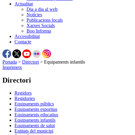
Actualitat
Dia a dia al web
Notícies
Publicacions locals
Xarxes Socials
Boo Informa
Accessibilitat
Contacte
Portada
>
Directori
>
Equipaments infantils
Imprimeix
Directori
Regidors
Regidories
Equipaments públics
Equipaments esportius
Equipaments educatius
Equipaments infantils
Equipaments de salut
Entitats del municipi