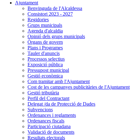
Ajuntament
Benvinguda de l'Alcaldessa
Consistori 2023 - 2027
Regidories
Grups municipals
Agenda d'alcaldia
Opinió dels grups municipals
Òrgans de govern
Plans i Programes
Tauler d'anuncis
Processos selectius
Exposició pública
Pressupost municipal
Gestió econòmica
Com tramitar amb l'Ajuntament
Cost de les campanyes publicitàries de l'Ajuntament
Gestió tributària
Perfil del Contractant
Delegat /da de Protecció de Dades
Subvencions
Ordenances i reglaments
Ordenances fiscals
Participació ciutadana
Validació de documents
Resultats electorals