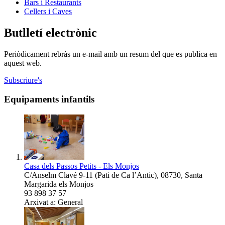
Bars i Restaurants
Cellers i Caves
Butlletí electrònic
Periòdicament rebràs un e-mail amb un resum del que es publica en
aquest web.
Subscriure's
Equipaments infantils
Casa dels Passos Petits - Els Monjos
C/Anselm Clavé 9-11 (Pati de Ca l’Antic)
,
08730
,
Santa
Margarida els Monjos
93 898 37 57
Arxivat a: General