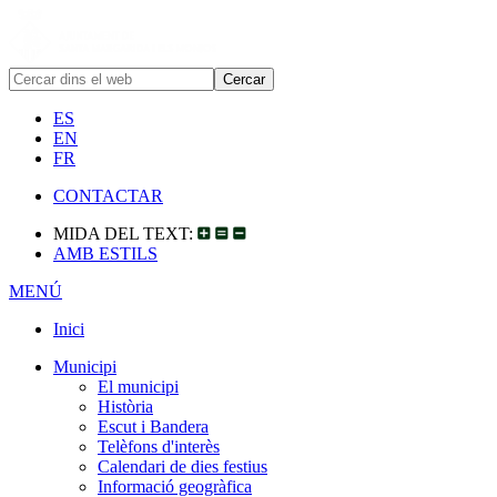
ES
EN
FR
CONTACTAR
MIDA DEL TEXT:
AMB ESTILS
MENÚ
Inici
Municipi
El municipi
Història
Escut i Bandera
Telèfons d'interès
Calendari de dies festius
Informació geogràfica