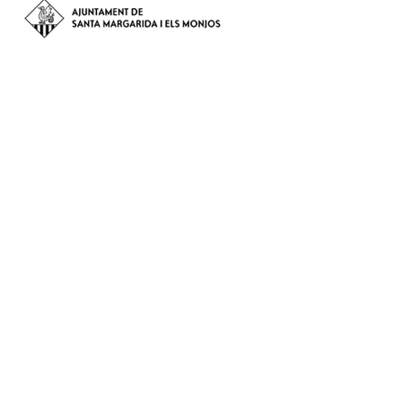
Avinguda de Catalunya nº 74, CP: 08730 - Santa Margarida i els
Monjos (Barcelona)
Tel: (+34) 93 898 02 11 - a/e:
info@smmonjos.cat
Mapa del web
Accessibilitat
Protecció de dades
Avís legal
Crèdits
Amb la col·laboració de: