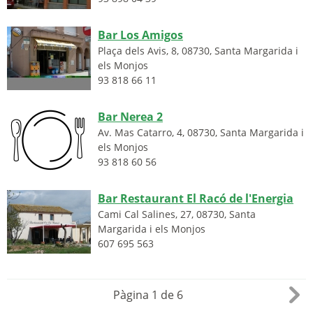
Bar Los Amigos
Plaça dels Avis, 8
,
08730
,
Santa Margarida i
els Monjos
93 818 66 11
Bar Nerea 2
Av. Mas Catarro, 4
,
08730
,
Santa Margarida i
els Monjos
93 818 60 56
Bar Restaurant El Racó de l'Energia
Cami Cal Salines, 27
,
08730
,
Santa
Margarida i els Monjos
607 695 563
Pàgina 1 de 6