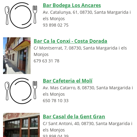
Bar Bodega Los Ancares
Av. Catalunya, 61
,
08730
,
Santa Margarida i
els Monjos
93 898 02 75
Bar Ca la Conxi - Costa Dorada
C/ Montserrat, 7
,
08730
,
Santa Margarida i els
Monjos
679 63 31 78
Bar Cafeteria el Molí
Av. Mas Catarro, 8
,
08730
,
Santa Margarida i
els Monjos
650 78 10 33
Bar Casal de la Gent Gran
C/ Sant Antoni, 40
,
08730
,
Santa Margarida i
els Monjos
93 898 04 39