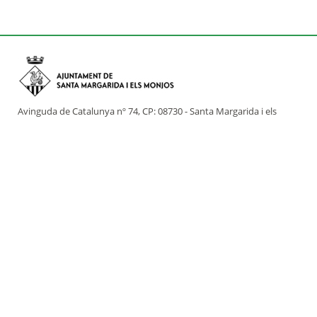
Avinguda de Catalunya nº 74, CP: 08730 - Santa Margarida i els
Monjos (Barcelona)
Tel: (+34) 93 898 02 11 - a/e:
info@smmonjos.cat
Mapa del web
Accessibilitat
Protecció de dades
Avís legal
Crèdits