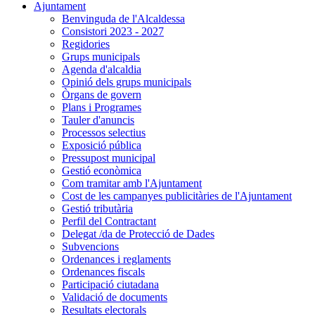
Ajuntament
Benvinguda de l'Alcaldessa
Consistori 2023 - 2027
Regidories
Grups municipals
Agenda d'alcaldia
Opinió dels grups municipals
Òrgans de govern
Plans i Programes
Tauler d'anuncis
Processos selectius
Exposició pública
Pressupost municipal
Gestió econòmica
Com tramitar amb l'Ajuntament
Cost de les campanyes publicitàries de l'Ajuntament
Gestió tributària
Perfil del Contractant
Delegat /da de Protecció de Dades
Subvencions
Ordenances i reglaments
Ordenances fiscals
Participació ciutadana
Validació de documents
Resultats electorals