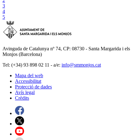
2
3
4
5
Avinguda de Catalunya nº 74, CP: 08730 - Santa Margarida i els
Monjos (Barcelona)
Tel: (+34) 93 898 02 11 - a/e:
info@smmonjos.cat
Mapa del web
Accessibilitat
Protecció de dades
Avís legal
Crèdits