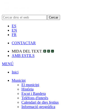
ES
EN
FR
CONTACTAR
MIDA DEL TEXT:
AMB ESTILS
MENÚ
Inici
Municipi
El municipi
Història
Escut i Bandera
Telèfons d'interès
Calendari de dies festius
Informació geogràfica