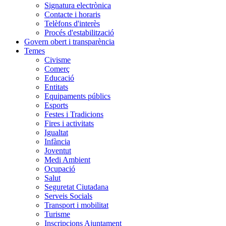
Signatura electrònica
Contacte i horaris
Telèfons d'interès
Procés d'estabilització
Govern obert i transparència
Temes
Civisme
Comerç
Educació
Entitats
Equipaments públics
Esports
Festes i Tradicions
Fires i activitats
Igualtat
Infància
Joventut
Medi Ambient
Ocupació
Salut
Seguretat Ciutadana
Serveis Socials
Transport i mobilitat
Turisme
Inscripcions Ajuntament