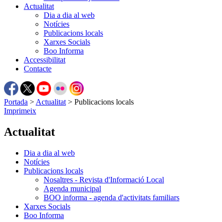
Actualitat
Dia a dia al web
Notícies
Publicacions locals
Xarxes Socials
Boo Informa
Accessibilitat
Contacte
Portada
>
Actualitat
>
Publicacions locals
Imprimeix
Actualitat
Dia a dia al web
Notícies
Publicacions locals
Nosaltres - Revista d'Informació Local
Agenda municipal
BOO informa - agenda d'activitats familiars
Xarxes Socials
Boo Informa