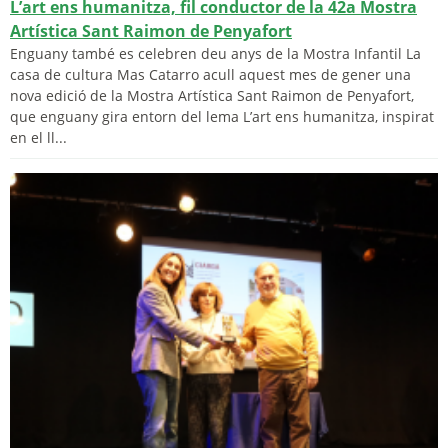
L’art ens humanitza, fil conductor de la 42a Mostra
Artística Sant Raimon de Penyafort
Enguany també es celebren deu anys de la Mostra Infantil La
casa de cultura Mas Catarro acull aquest mes de gener una
nova edició de la Mostra Artística Sant Raimon de Penyafort,
que enguany gira entorn del lema L’art ens humanitza, inspirat
en el ll...