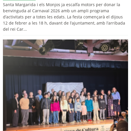
Santa Margarida i els Monjos ja escalfa motors per donar la
benvinguda al Carnaval 2026 amb un ampli programa
d’activitats per a totes les edats. La festa començarà el dijous
12 de febrer a les 18 h, davant de l’ajuntament, amb l’arribada
del rei Car...