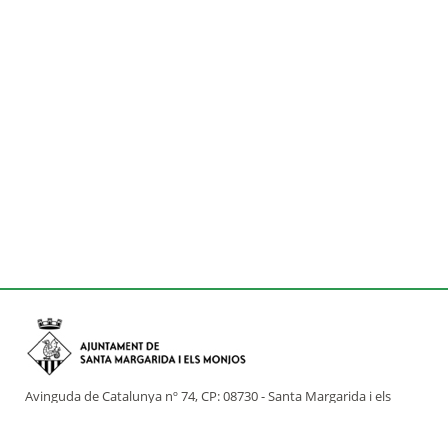
Avinguda de Catalunya nº 74, CP: 08730 - Santa Margarida i els
Monjos (Barcelona)
Tel: (+34) 93 898 02 11 - a/e:
info@smmonjos.cat