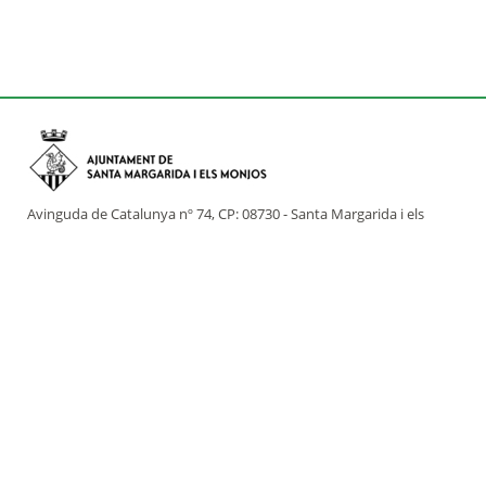
Avinguda de Catalunya nº 74, CP: 08730 - Santa Margarida i els
Monjos (Barcelona)
Tel: (+34) 93 898 02 11 - a/e:
info@smmonjos.cat
Mapa del web
Accessibilitat
Protecció de dades
Avís legal
Crèdits