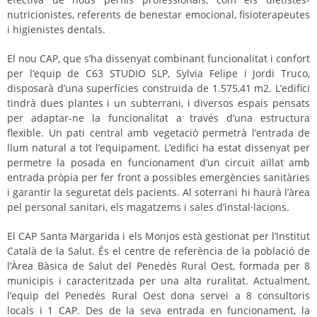
nutricionistes, referents de benestar emocional, fisioterapeutes
i higienistes dentals.
El nou CAP, que s’ha dissenyat combinant funcionalitat i confort
per l’equip de C63 STUDIO SLP,
Sylvia
Felipe i Jordi Truco,
disposarà d’una superfícies construïda de 1.575,41 m2. L’edifici
tindrà dues plantes i un subterrani, i diversos espais pensats
per adaptar-ne la funcionalitat a través d’una estructura
flexible. Un pati central amb vegetació permetrà l’entrada de
llum natural a tot
l’equipament.
L’edifici
ha estat dissenyat per
permetre la posada en funcionament d’un circuit aïllat amb
entrada pròpia per fer front a possibles emergències sanitàries
i garantir la seguretat dels pacients. Al soterrani hi haurà l’àrea
pel personal sanitari, els magatzems i sales d’instal·lacions.
El CAP Santa Margarida i els Monjos està gestionat per l’Institut
Català de la Salut. És el centre de referència de la població de
l’Àrea Bàsica de Salut del Penedès Rural Oest, formada per 8
municipis i caracteritzada per una alta ruralitat. Actualment,
l’equip del Penedès Rural Oest dona servei a 8 consultoris
locals i 1 CAP. Des de la seva entrada en funcionament, la