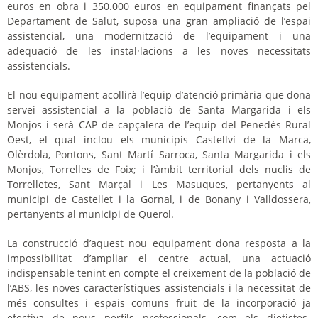
euros en obra i 350.000 euros en equipament finançats pel
Departament de Salut, suposa una gran ampliació de l’espai
assistencial, una modernització de l’equipament i una
adequació de les instal·lacions a les noves necessitats
assistencials.
El nou equipament acollirà l’equip d’atenció primària que dona
servei assistencial a la població de Santa Margarida i els
Monjos i serà CAP de capçalera de l’equip del Penedès Rural
Oest, el qual inclou els municipis Castellví de la Marca,
Olèrdola, Pontons, Sant Martí Sarroca, Santa Margarida i els
Monjos, Torrelles de Foix; i l’àmbit territorial dels nuclis de
Torrelletes
, Sant Marçal i Les
Masuques
, pertanyents al
municipi de Castellet i la Gornal, i de Bonany i
Valldossera
,
pertanyents al municipi de Querol.
La construcció d’aquest nou equipament dona resposta a la
impossibilitat d’ampliar el centre actual, una actuació
indispensable tenint en compte el creixement de la població de
l’ABS, les noves
característiques
assistencials
i la necessitat de
més consultes i espais comuns fruit de la incorporació ja
efectiva de nous perfils professionals, com els dietistes-