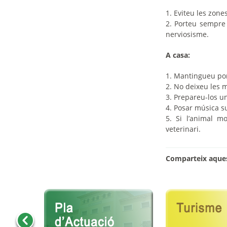
1.
Eviteu les zones
2.
Porteu sempre 
nerviosisme.
A casa:
1.
Mantingueu port
2.
No deixeu les m
3.
Prepareu-los un
4.
Posar música su
5.
Si l’animal mo
veterinari.
Comparteix aques