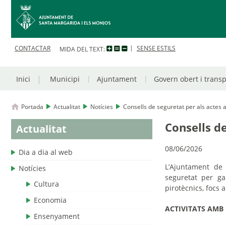
CONTACTAR
SENSE ESTILS
MIDA DEL TEXT:
Inici
Municipi
Ajuntament
Govern obert i trans
Portada
Actualitat
Notícies
Consells de seguretat per als actes a
Consells de
Actualitat
08/06/2026
Dia a dia al web
L’Ajuntament de
Notícies
seguretat per ga
Cultura
pirotècnics, focs 
Economia
ACT
IVITATS AMB
Ensenyament