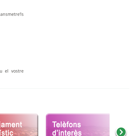
ransmetre’ls
u el vostre