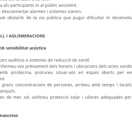
 als participants ni al públic assistent.
 desconnectar alarmes i sistemes sonors.
vol obstacle de la via pública que pugui dificultar el desenvo
LL I AGLOMERACIONS
amb
sensibilitat acústica
tors auditius o sistemes de reducció de soroll.
 informeu-vos prèviament dels horaris i ubicacions dels actes soroll
 amb pirotècnia, procureu situar-vos en espais oberts per evit
so.
 grans concentracions de persones, arribeu amb temps i localit
ranquils.
es de més sol, utilitzeu protecció solar i ulleres adequades pe
 mascotes