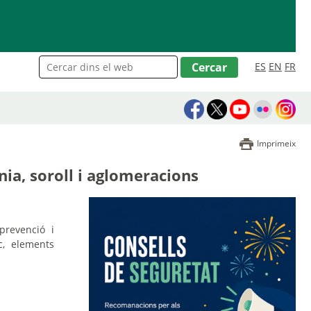
ES
EN
FR
Imprimeix
nia, soroll i aglomeracions
prevenció i
c, elements