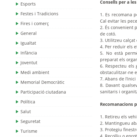
Consells p
er a le
Esports
Festes i Tradicions
1.
Es recomana po
Cal evitar les pec
Fires i comerç
2.
És convenient p
General
de cotó.
3.
Utilitzeu calça
Igualtat
4.
Per reduir els e
Infància
5.
No està permè
preparat els orga
Joventut
6.
Respecteu els g
Medi ambient
obstaculitzar-ne e
7.
Abans de l’inici
Memorial Democràtic
8.
Davant qualsev
sanitaris i organi
Participació ciutadana
Política
Recomanacions per
Salut
1.
Retireu els vehi
Seguretat
2.
Mantingueu abai
3.
Protegiu finest
Turisme
4.
Recolliu o enrot