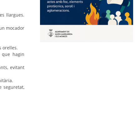
s llargues.
b un mocador
s orelles.
l que hagin
nts, evitant
itària.
e seguretat,