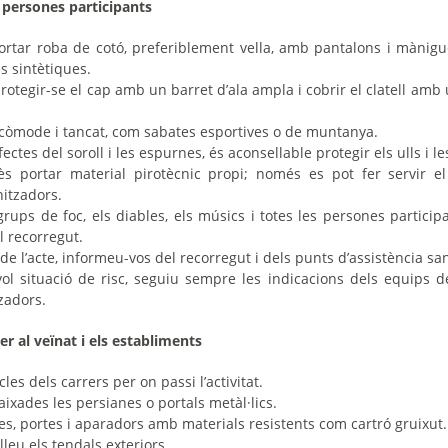
s persones participants
rtar roba de cotó,
preferiblement
vella, amb pantalons i mànigue
es sintètiques.
rotegir-se el cap amb un barret d’ala ampla i cobrir el clatell am
t còmode i tancat, com sabates esportives o de muntanya.
fectes del soroll i les espurnes, és aconsellable protegir els ulls i le
s portar material pirotècnic propi; només es pot fer servir e
nitzadors.
rups de foc, els diables, els músics i totes les persones participa
l recorregut.
 de l’acte, informeu-vos del recorregut i dels punts d’assistència san
ol situació de risc, seguiu sempre les indicacions dels equips d
tzadors.
 al veïnat i els establiments
cles dels carrers per on passi l’activitat.
xades les persianes o portals metàl·lics.
res, portes i aparadors amb materials resistents com cartró gruixut.
lleu els tendals exteriors.