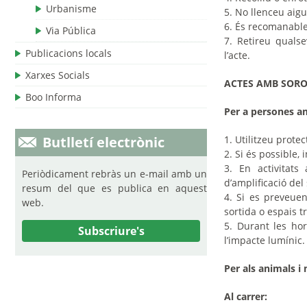
Urbanisme
5.
No
llenceu aigua
6.
És recomanable
Via Pública
7.
Retireu qualse
Publicacions locals
l’acte.
Xarxes Socials
ACTES AMB
SORO
Boo Informa
Per a persones 
Butlletí electrònic
1.
Utilitzeu protec
2.
Si és possible,
3.
En activitats
Periòdicament rebràs un e-mail amb un
d’amplificació del 
resum del que es publica en aquest
4.
Si es preveuen
web.
sortida o espais t
5.
Durant les hor
Subscriure's
l’impacte lumínic.
Per als animals i
Al carrer: