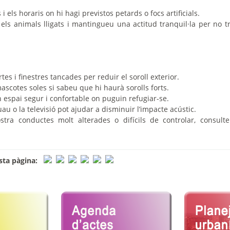
 i els horaris on hi hagi previstos petards o focs artificials.
els animals lligats i mantingueu una actitud tranquil·la per no t
es i finestres tancades per reduir el soroll exterior.
ascotes soles si sabeu que hi haurà sorolls forts.
 espai segur i confortable on puguin refugiar-se.
au o la televisió pot ajudar a disminuir l’impacte acústic.
stra conductes molt alterades o difícils de controlar, consulte
ta pàgina: