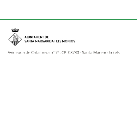
Avinguda de Catalunya nº 74, CP: 08730 - Santa Margarida i els
Monjos (Barcelona)
Tel: (+34) 93 898 02 11 - a/e:
info@smmonjos.cat
Mapa del web
Accessibilitat
Protecció de dades
Avís legal
Crèdits