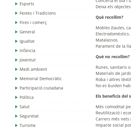
Concerta el dia i l
Esports
Deixa els objectes
Festes i Tradicions
Què recollim?
Fires i comerç
Mobles (taules, cad
General
Electrodomèstics.
Matalassos.
Igualtat
Parament de la llar
Infància
Què no recollim?
Joventut
Runes, sanitaris o
Medi ambient
Materials de jardi
Memorial Democràtic
Roba i altres tèxtil
No es buiden habi
Participació ciutadana
Els beneficis del 
Política
Salut
Més comoditat per
Reutilització i ec
Seguretat
Carrers més nets 
Impacte social po
Turisme