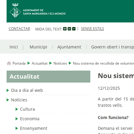
CONTACTAR
SENSE ESTILS
MIDA DEL TEXT:
Inici
Municipi
Ajuntament
Govern obert i trans
Portada
Actualitat
Notícies
Nou sistema de recollida de volumi
Nou sistem
Actualitat
12/12/2025
Dia a dia al web
A partir del 15 d
Notícies
trastos vells.
Cultura
Com funciona?
Economia
Ensenyament
Demana el servei t