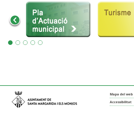
Mapa del web
Accessibilitat
Protecció de 
Avinguda de Catalunya nº 74, CP: 08730 -
Avís legal
Santa Margarida i els Monjos (Barcelona)
Crèdits
Tel: (+34) 93 898 02 11 - a/e:
info@smmonjos.cat