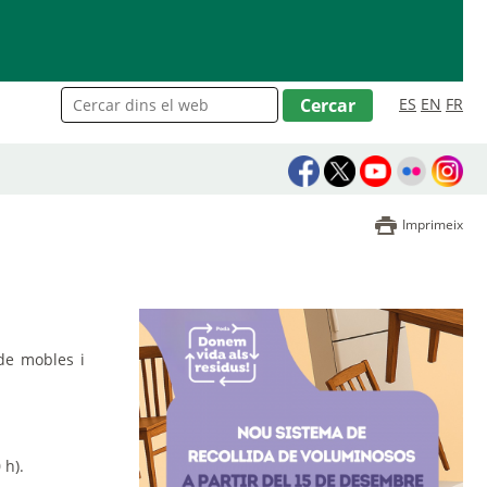
ES
EN
FR
Imprimeix
de mobles i
 h).