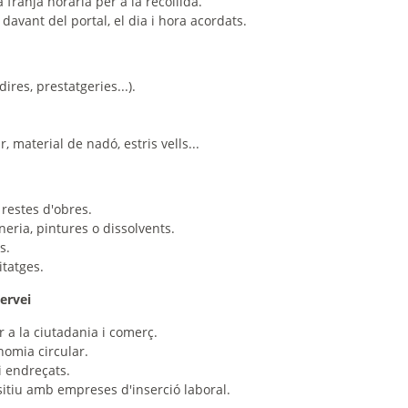
a franja hòraria per a la recollida.
 davant del portal, el dia i hora acordats.
ires, prestatgeries...).
, material de nadó, estris vells...
 restes d'obres.
neria, pintures o dissolvents.
s.
tatges.
servei
 a la ciutadania i comerç.
onomia circular.
i endreçats.
sitiu amb empreses d'inserció laboral.